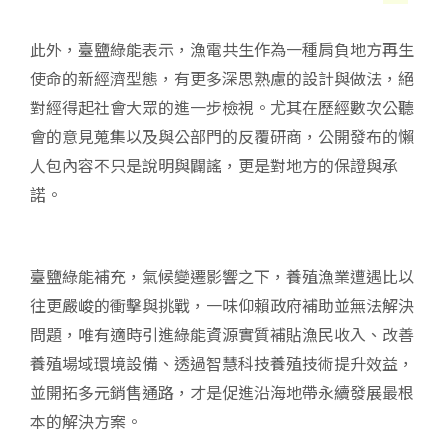
此外，臺鹽綠能表示，漁電共生作為一種肩負地方再生
使命的新經濟型態，有更多深思熟慮的設計與做法，絕
對經得起社會大眾的進一步檢視。尤其在歷經數次公聽
會的意見蒐集以及與公部門的反覆研商，公開發布的懶
人包內容不只是說明與闢謠，更是對地方的保證與承
諾。
臺鹽綠能補充，氣候變遷影響之下，養殖漁業遭遇比以
往更嚴峻的衝擊與挑戰，一味仰賴政府補助並無法解決
問題，唯有適時引進綠能資源實質補貼漁民收入、改善
養殖場域環境設備、透過智慧科技養殖技術提升效益，
並開拓多元銷售通路，才是促進沿海地帶永續發展最根
本的解決方案。