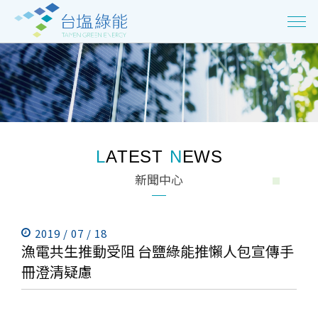
L
A
T
E
S
T
N
E
W
S
新
聞
中
心
2019 / 07 / 18
漁電共生推動受阻 台鹽綠能推懶人包宣傳手
冊澄清疑慮